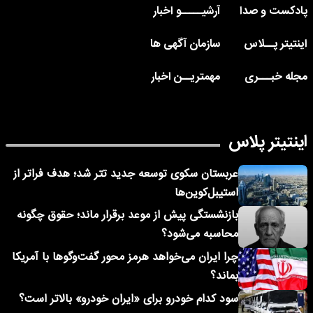
پادکست و صدا
آرشیـــــو اخبار
اینتیتر پــلاس
سازمان آگهی ها
مجله خبـــری
مهمتریــن اخبار
اینتیتر پلاس
عربستان سکوی توسعه جدید تتر شد؛ هدف فراتر از
استیبل‌کوین‌ها
بازنشستگی پیش از موعد برقرار ماند؛ حقوق چگونه
محاسبه می‌شود؟
چرا ایران می‌خواهد هرمز محور گفت‌وگوها با آمریکا
بماند؟
سود کدام خودرو برای «ایران خودرو» بالاتر است؟