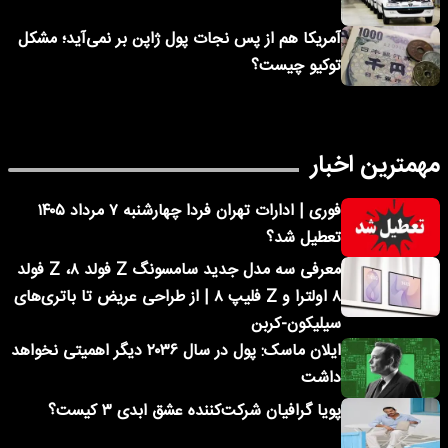
آمریکا هم از پس نجات پول ژاپن بر نمی‌آید؛ مشکل
توکیو چیست؟
مهمترین اخبار
فوری | ادارات تهران فردا چهارشنبه ۷ مرداد ۱۴۰۵
تعطیل شد؟
معرفی سه مدل جدید سامسونگ Z فولد ۸، Z فولد
۸ اولترا و Z فلیپ ۸ | از طراحی عریض تا باتری‌های
سیلیکون-کربن
ایلان ماسک: پول در سال ۲۰۳۶ دیگر اهمیتی نخواهد
داشت
پویا گرافیان شرکت‌کننده عشق ابدی ۳ کیست؟