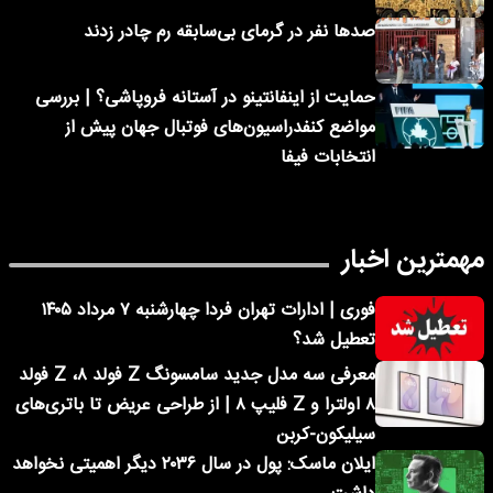
صدها نفر در گرمای بی‌سابقه رم چادر زدند
حمایت از اینفانتینو در آستانه فروپاشی؟ | بررسی
مواضع کنفدراسیون‌های فوتبال جهان پیش از
انتخابات فیفا
مهمترین اخبار
فوری | ادارات تهران فردا چهارشنبه ۷ مرداد ۱۴۰۵
تعطیل شد؟
معرفی سه مدل جدید سامسونگ Z فولد ۸، Z فولد
۸ اولترا و Z فلیپ ۸ | از طراحی عریض تا باتری‌های
سیلیکون-کربن
ایلان ماسک: پول در سال ۲۰۳۶ دیگر اهمیتی نخواهد