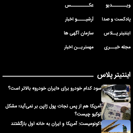
ویــــــــدیو
عکــــــــــس
پادکست و صدا
آرشیـــــو اخبار
اینتیتر پــلاس
سازمان آگهی ها
مجله خبـــری
مهمتریــن اخبار
اینتیتر پلاس
سود کدام خودرو برای «ایران خودرو» بالاتر است؟
آمریکا هم از پس نجات پول ژاپن بر نمی‌آید؛ مشکل
توکیو چیست؟
اکونومیست: آمریکا و ایران به خانه اول بازگشتند