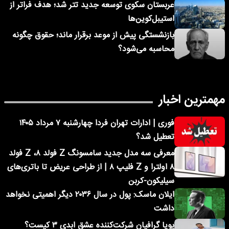
عربستان سکوی توسعه جدید تتر شد؛ هدف فراتر از
استیبل‌کوین‌ها
بازنشستگی پیش از موعد برقرار ماند؛ حقوق چگونه
محاسبه می‌شود؟
مهمترین اخبار
فوری | ادارات تهران فردا چهارشنبه ۷ مرداد ۱۴۰۵
تعطیل شد؟
معرفی سه مدل جدید سامسونگ Z فولد ۸، Z فولد
۸ اولترا و Z فلیپ ۸ | از طراحی عریض تا باتری‌های
سیلیکون-کربن
ایلان ماسک: پول در سال ۲۰۳۶ دیگر اهمیتی نخواهد
داشت
پویا گرافیان شرکت‌کننده عشق ابدی ۳ کیست؟