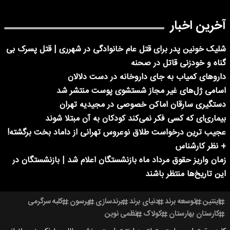
آخرین اخبار
شلیک خونین پدر برای قتل عام خانوادگی در شهرری | قتل پسرک بی
گناه و خودزنی قاتل در صحنه
داروهای کمیاب به جای داروخانه در دست دلالان
اسامی ژل‌های غیر مجاز شستشوی پوست منتشر شد
دستگیری سارقان اماکن خصوصی در مجیدیه تهران
بیماری‌ای که کسی فکر نمی‌کند کودکان به آن مبتلا شوند
عجیب ترین درخواست طلاق نوعروس تهرانی از داماد بخت برگشته!
+ نظر کارشناس
زمان واریز حقوق مرداد ماه بازنشستگان اعلام شد | بازنشستگان در
این تاریخ‌ها منتظر باشند
اینتین
توسعه برند
دنیای برند
برندسازی
پرسون
کلبه سرگرمی
کارستان بهارستان
کولاک
نظمی نوین