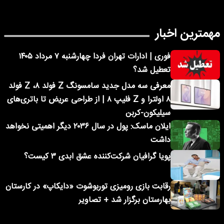
مهمترین اخبار
فوری | ادارات تهران فردا چهارشنبه ۷ مرداد ۱۴۰۵
تعطیل شد؟
معرفی سه مدل جدید سامسونگ Z فولد ۸، Z فولد
۸ اولترا و Z فلیپ ۸ | از طراحی عریض تا باتری‌های
سیلیکون-کربن
ایلان ماسک: پول در سال ۲۰۳۶ دیگر اهمیتی نخواهد
داشت
پویا گرافیان شرکت‌کننده عشق ابدی ۳ کیست؟
رقابت بازی رومیزی توربوشوت «دایکاپ» در کارستان
بهارستان برگزار شد + تصاویر