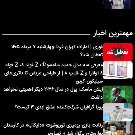
مهمترین اخبار
فوری | ادارات تهران فردا چهارشنبه ۷ مرداد ۱۴۰۵
تعطیل شد؟
معرفی سه مدل جدید سامسونگ Z فولد ۸، Z فولد
۸ اولترا و Z فلیپ ۸ | از طراحی عریض تا باتری‌های
سیلیکون-کربن
ایلان ماسک: پول در سال ۲۰۳۶ دیگر اهمیتی نخواهد
داشت
پویا گرافیان شرکت‌کننده عشق ابدی ۳ کیست؟
رقابت بازی رومیزی توربوشوت «دایکاپ» در کارستان
بهارستان برگزار شد + تصاویر