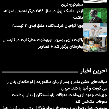
سیلیکون-کربن
ایلان ماسک: پول در سال ۲۰۳۶ دیگر اهمیتی نخواهد
داشت
پویا گرافیان شرکت‌کننده عشق ابدی ۳ کیست؟
رقابت بازی رومیزی توربوشوت «دایکاپ» در کارستان
بهارستان برگزار شد + تصاویر
آخرین اخبار
سرقت‌های خشن مادر و پسر از زنان سالخورده | او طلاهای زنان را
می گرفت و آنها را کتک می زد
جزییات جدید از پرداخت معوقات بازنشستگان | زمان پرداخت
معوقات مشخص شد
وضعیت هوای فردا تبریز جمعه ۱۶ مرداد ۱۴۰۵ | پیش بینی آب و هوا