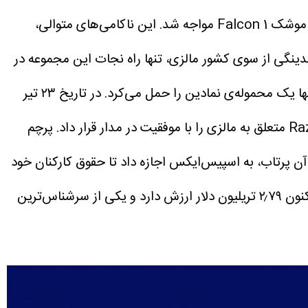
به نقل از زومیت، شرکت اسپیس‌ایکس در سال‌های ۲۰۰۶ تا ۲۰۰۸ میلادی با سه شکست پیاپی در پرتاب موشک Falcon 1 مواجه شد. این ناکامی‌های متوالی،
ینگی از سوی کشور مالزی، تنها راه نجات این مجموعه در
در تاریخ ۲۳ تیر
۱۳۸۸ (۱۴ جولای ۲۰۰۹)، پنجمین و آخرین پرتاب Falcon 1 از جزیره‌ی اوملک انجام شد. آن مأموریت، ماهواره‌ی RazakSAT متعلق به مالزی را با موفقیت در مدار قرار داد. پرچم
آن پرتاب، به اسپیس‌ایکس اجازه داد تا حقوق کارکنان خود
اسپیس‌ایکس پس از ورود به بازار بورس، اکنون ۲٫۷۹ تریلیون دلار ارزش دارد و یکی از سرشناس‌ترین