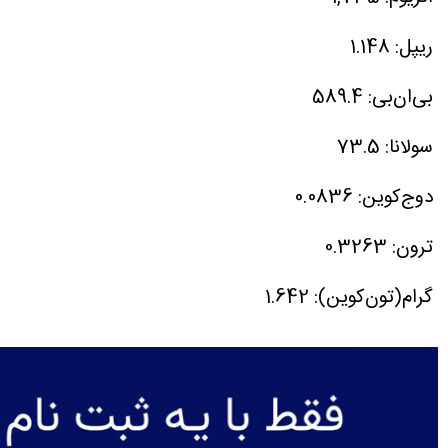
ریپل: 1.148
بی‌ان‌بی: 589.4
سولانا: 73.5
دوج‌کوین: 0.0836
ترون: 0.3263
گرام(تون‌کوین): 1.642