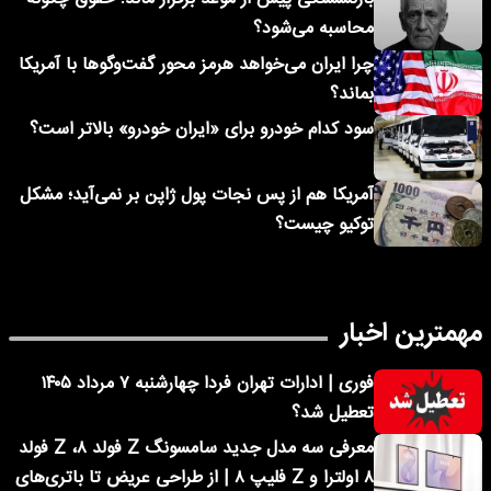
محاسبه می‌شود؟
چرا ایران می‌خواهد هرمز محور گفت‌وگوها با آمریکا
بماند؟
سود کدام خودرو برای «ایران خودرو» بالاتر است؟
آمریکا هم از پس نجات پول ژاپن بر نمی‌آید؛ مشکل
توکیو چیست؟
مهمترین اخبار
فوری | ادارات تهران فردا چهارشنبه ۷ مرداد ۱۴۰۵
تعطیل شد؟
معرفی سه مدل جدید سامسونگ Z فولد ۸، Z فولد
۸ اولترا و Z فلیپ ۸ | از طراحی عریض تا باتری‌های