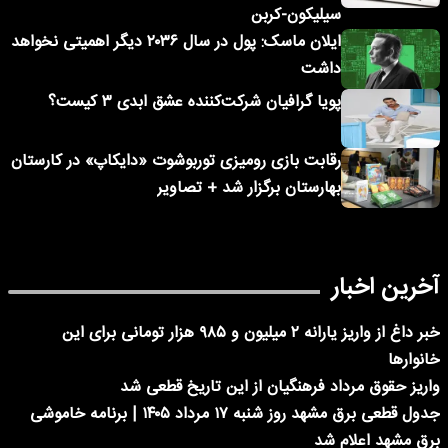
سیلیکون-کربن
ایلان ماسک: پول در سال ۲۰۳۶ دیگر اهمیتی نخواهد
داشت
پویا گرافیان شرکت‌کننده عشق ابدی ۳ کیست؟
رقابت بازی رومیزی توربوشوت «دایکاپ» در کارستان
بهارستان برگزار شد + تصاویر
آخرین اخبار
خبر داغ از واریز یارانه ۲ میلیون و ۹۸۵ هزار تومانی برای این
خانوارها
واریز حقوق مرداد فرهنگیان از این تاریخ قطعی شد
جدول قطعی برق مشهد روز شنبه ۱۷ مرداد ۱۴۰۵ | برنامه خاموشی
برق مشهد اعلام شد