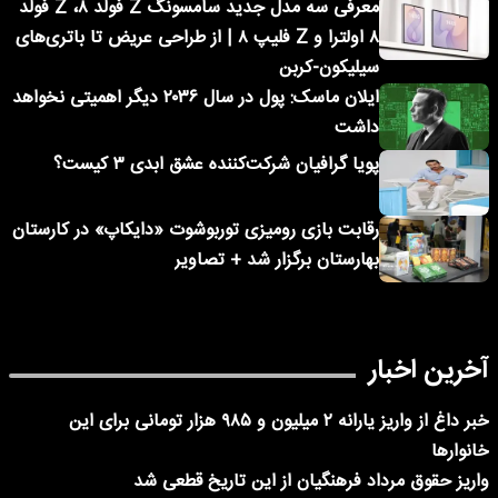
معرفی سه مدل جدید سامسونگ Z فولد ۸، Z فولد
۸ اولترا و Z فلیپ ۸ | از طراحی عریض تا باتری‌های
سیلیکون-کربن
ایلان ماسک: پول در سال ۲۰۳۶ دیگر اهمیتی نخواهد
داشت
پویا گرافیان شرکت‌کننده عشق ابدی ۳ کیست؟
رقابت بازی رومیزی توربوشوت «دایکاپ» در کارستان
بهارستان برگزار شد + تصاویر
آخرین اخبار
خبر داغ از واریز یارانه ۲ میلیون و ۹۸۵ هزار تومانی برای این
خانوارها
واریز حقوق مرداد فرهنگیان از این تاریخ قطعی شد