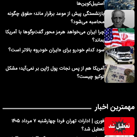
استیبل‌کوین‌ها
بازنشستگی پیش از موعد برقرار ماند؛ حقوق چگونه
محاسبه می‌شود؟
چرا ایران می‌خواهد هرمز محور گفت‌وگوها با آمریکا
بماند؟
سود کدام خودرو برای «ایران خودرو» بالاتر است؟
آمریکا هم از پس نجات پول ژاپن بر نمی‌آید؛ مشکل
توکیو چیست؟
مهمترین اخبار
فوری | ادارات تهران فردا چهارشنبه ۷ مرداد ۱۴۰۵
تعطیل شد؟