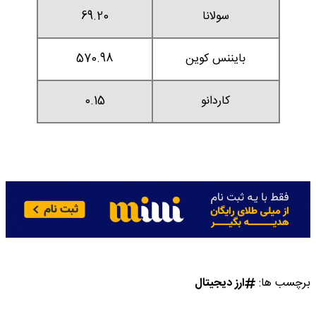
سولانا
69.20
بایننس کوین
570.98
کاردانو
0.15
برچسب ها:
ارز دیجیتال