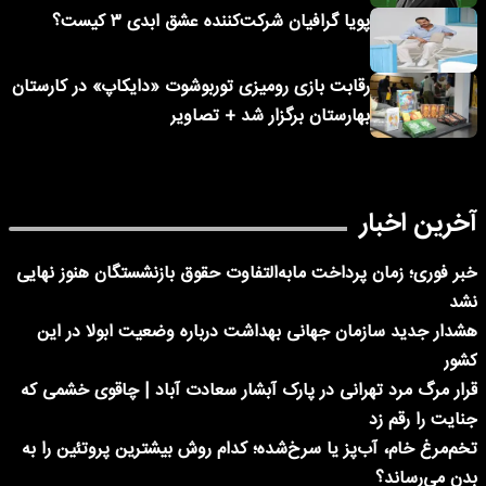
پویا گرافیان شرکت‌کننده عشق ابدی ۳ کیست؟
رقابت بازی رومیزی توربوشوت «دایکاپ» در کارستان
بهارستان برگزار شد + تصاویر
آخرین اخبار
خبر فوری؛ زمان پرداخت مابه‌التفاوت حقوق بازنشستگان هنوز نهایی
نشد
هشدار جدید سازمان جهانی بهداشت درباره وضعیت ابولا در این
کشور
قرار مرگ مرد تهرانی در پارک آبشار سعادت آباد | چاقوی خشمی که
جنایت را رقم زد
تخم‌مرغ خام، آب‌پز یا سرخ‌شده؛ کدام روش بیشترین پروتئین را به
بدن می‌رساند؟