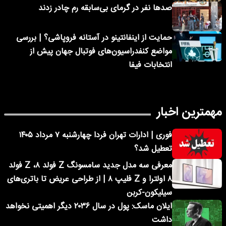
صدها نفر در گرمای بی‌سابقه رم چادر زدند
حمایت از اینفانتینو در آستانه فروپاشی؟ | بررسی
مواضع کنفدراسیون‌های فوتبال جهان پیش از
انتخابات فیفا
مهمترین اخبار
فوری | ادارات تهران فردا چهارشنبه ۷ مرداد ۱۴۰۵
تعطیل شد؟
معرفی سه مدل جدید سامسونگ Z فولد ۸، Z فولد
۸ اولترا و Z فلیپ ۸ | از طراحی عریض تا باتری‌های
سیلیکون-کربن
ایلان ماسک: پول در سال ۲۰۳۶ دیگر اهمیتی نخواهد
داشت