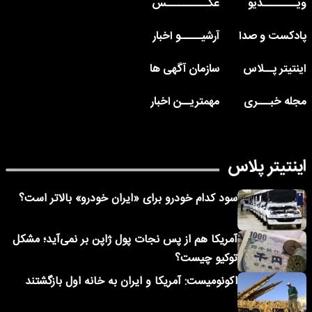
ویــــــــدیو
عکــــــــــس
پادکست و صدا
آرشیـــــو اخبار
اینتیتر پــلاس
سازمان آگهی ها
مجله خبـــری
مهمتریــن اخبار
اینتیتر پلاس
سود کدام خودرو برای «ایران خودرو» بالاتر است؟
آمریکا هم از پس نجات پول ژاپن بر نمی‌آید؛ مشکل
توکیو چیست؟
اکونومیست: آمریکا و ایران به خانه اول بازگشتند