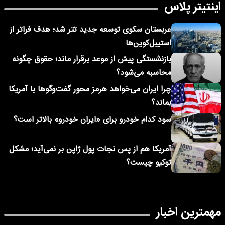
اینتیتر پلاس
عربستان سکوی توسعه جدید تتر شد؛ هدف فراتر از
استیبل‌کوین‌ها
بازنشستگی پیش از موعد برقرار ماند؛ حقوق چگونه
محاسبه می‌شود؟
چرا ایران می‌خواهد هرمز محور گفت‌وگوها با آمریکا
بماند؟
سود کدام خودرو برای «ایران خودرو» بالاتر است؟
آمریکا هم از پس نجات پول ژاپن بر نمی‌آید؛ مشکل
توکیو چیست؟
مهمترین اخبار