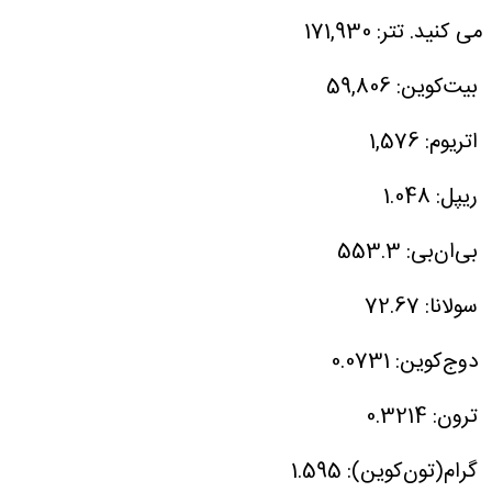
می کنید.
تتر: 171,930
بیت‌کوین: 59,806
اتریوم: 1,576
ریپل: 1.048
بی‌ان‌بی: 553.3
سولانا: 72.67
دوج‌کوین: 0.0731
ترون: 0.3214
گرام(تون‌کوین): 1.595