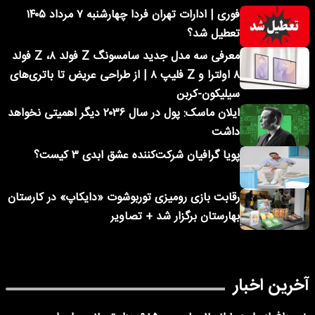
فوری | ادارات تهران فردا چهارشنبه ۷ مرداد ۱۴۰۵
تعطیل شد؟
معرفی سه مدل جدید سامسونگ Z فولد ۸، Z فولد
۸ اولترا و Z فلیپ ۸ | از طراحی عریض تا باتری‌های
سیلیکون-کربن
ایلان ماسک: پول در سال ۲۰۳۶ دیگر اهمیتی نخواهد
داشت
پویا گرافیان شرکت‌کننده عشق ابدی ۳ کیست؟
رقابت بازی رومیزی توربوشوت «دایکاپ» در کارستان
بهارستان برگزار شد + تصاویر
آخرین اخبار