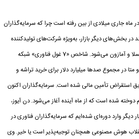
ل از تسنیم، حدود 2٫3 تریلیون دلار از ارزش بازار گروه موسوم به 7 غول فناوری آمریکا (Mag 7) در ماه جاری میلادی از بین رفته است چرا که سرمایه‌گذاران
در بخش‌های دیگر بازار، به‌ویژه شرکت‌های تولیدکننده
گروه 7 غول فناوری شامل شرکت‌های مایکروسافت، انویدیا، آلفابت، اپل، متا، تسلا و آمازون می‌شود. شاخص «7 غول فناوری» شبکه
و متا در مجموع صدها میلیارد دلار برای خرید تراشه و
ریق استقراض تأمین مالی شده است.
سرمایه‌گذاران اکنون
 دوخته شده است که از ماه آینده آغاز می‌شود.
دن آیوز،
 یکشنبه در یادداشتی نوشت: اکنون بار دیگر وارد دوره‌ای شده‌ایم که سرمایه‌گذاران فناوری در
انقلاب هوش مصنوعی همچنان توجیه‌پذیر است یا خیر.
وی