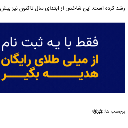
رشد کرده است. این شاخص از ابتدای سال تاکنون نیز بیش از 90 درصد افزایش یافته، در حالی که ارزش گروه 7 غول فناوری در همین مدت 3٫4 درصد کاهش داش
برچسب ها:
زلزله