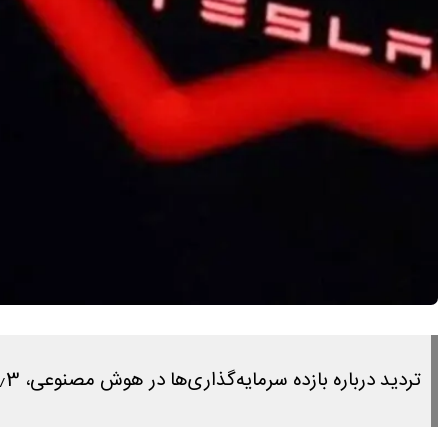
تردید درباره بازده سرمایه‌گذاری‌ها در هوش مصنوعی، 2٫3 تریلیون دلار از ارزش 7 غول فناوری آمریکا را کم کرد.