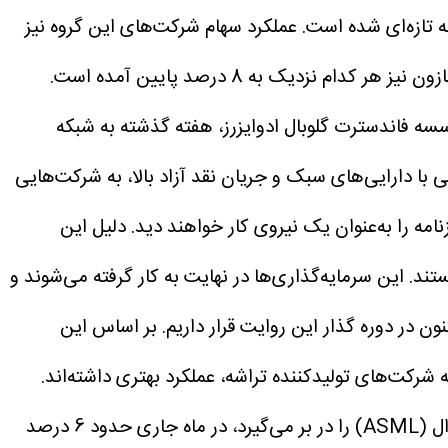
ه تازه‌ای شده است.
عملکرد سهام شرکت‌های این گروه نیز
یکسان نبوده است. سهام مایکروسافت در ژوئن 20 درصد افت کرده، انویدیا حدود 13 درصد کاهش یافته و سهام اپل و آمازون نیز هر کدام نزدیک به 8 درصد پایین آمده است.
سه فاندسترت گلوبال ادوایزرز، هفته گذشته به شبکه
این شرکت‌ها از کسب‌وکارهایی با دارایی‌های سبک و جریان نقد آزاد بالا، به شرکت‌هایی
زنامه را به‌عنوان یک نیروی کار خواهند دید. دلیل این
این سرمایه‌گذاری‌ها در نهایت به کار گرفته می‌شوند و
ون در دوره گذار این روایت قرار داریم.
بر اساس این
شرکت‌های تولیدکننده تراشه، عملکرد بهتری داشته‌اند.
شاخص تراشه فیلادلفیا که شرکت‌هایی مانند شرکت صنایع نیمه‌رسانای تایوان (TSMC)، میکرون (Micron) و ای‌اس‌ام‌ال (ASML) را در بر می‌گیرد، در ماه جاری حدود 6 درصد