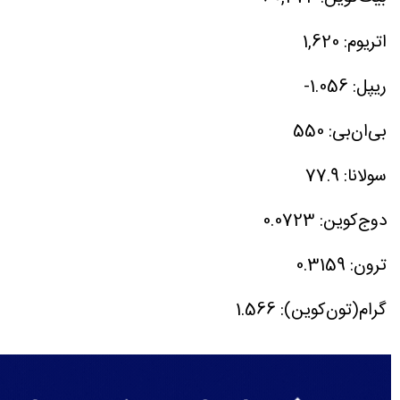
اتریوم: 1,620
ریپل: 1.056-
بی‌ان‌بی: 550
سولانا: 77.9
دوج‌کوین: 0.0723
ترون: 0.3159
گرام(تون‌کوین): 1.566