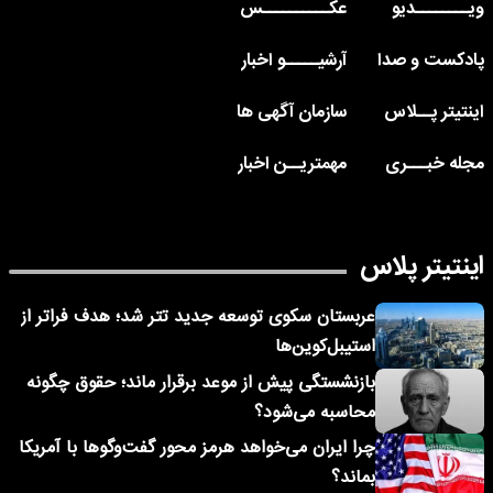
ویــــــــدیو
عکــــــــــس
پادکست و صدا
آرشیـــــو اخبار
اینتیتر پــلاس
سازمان آگهی ها
مجله خبـــری
مهمتریــن اخبار
اینتیتر پلاس
عربستان سکوی توسعه جدید تتر شد؛ هدف فراتر از
استیبل‌کوین‌ها
بازنشستگی پیش از موعد برقرار ماند؛ حقوق چگونه
محاسبه می‌شود؟
چرا ایران می‌خواهد هرمز محور گفت‌وگوها با آمریکا
بماند؟