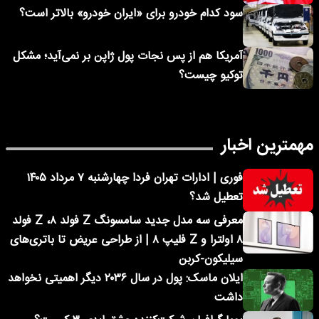
سود کدام خودرو برای «ایران خودرو» بالاتر است؟
آمریکا هم از پس نجات پول ژاپن بر نمی‌آید؛ مشکل
توکیو چیست؟
مهمترین اخبار
فوری | ادارات تهران فردا چهارشنبه ۷ مرداد ۱۴۰۵
تعطیل شد؟
معرفی سه مدل جدید سامسونگ Z فولد ۸، Z فولد
۸ اولترا و Z فلیپ ۸ | از طراحی عریض تا باتری‌های
سیلیکون-کربن
ایلان ماسک: پول در سال ۲۰۳۶ دیگر اهمیتی نخواهد
داشت