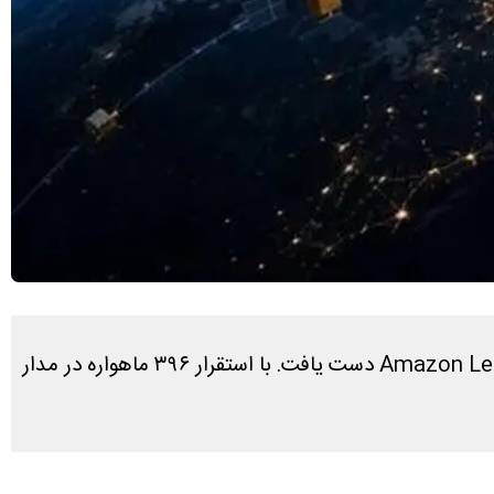
آمازون، غول صنعت تجارت الکترونیک، به تعداد ماهواره‌های مورد نیاز برای پشتیبانی از سرویس اینترنت ماهواره‌ای Amazon Leo دست یافت. با استقرار ۳۹۶ ماهواره در مدار