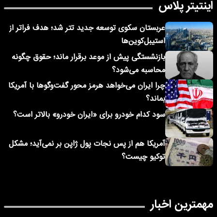
اینتیتر پلاس
عربستان سکوی توسعه جدید تتر شد؛ هدف فراتر از
استیبل‌کوین‌ها
بازنشستگی پیش از موعد برقرار ماند؛ حقوق چگونه
محاسبه می‌شود؟
چرا ایران می‌خواهد هرمز محور گفت‌وگوها با آمریکا
بماند؟
سود کدام خودرو برای «ایران خودرو» بالاتر است؟
آمریکا هم از پس نجات پول ژاپن بر نمی‌آید؛ مشکل
توکیو چیست؟
مهمترین اخبار