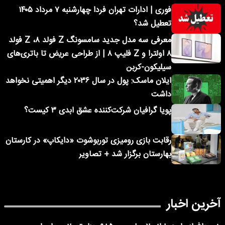
فوری | ادارات تهران فردا چهارشنبه ۷ مرداد ۱۴۰۵
تعطیل شد؟
معرفی سه مدل جدید سامسونگ Z فولد ۸، Z فولد
۸ اولترا و Z فلیپ ۸ | از طراحی عریض تا باتری‌های
سیلیکون-کربن
ایلان ماسک: پول در سال ۲۰۳۶ دیگر اهمیتی نخواهد
داشت
پویا گرافیان شرکت‌کننده عشق ابدی ۳ کیست؟
رقابت بازی رومیزی توربوشوت «دایکاپ» در کارستان
بهارستان برگزار شد + تصاویر
آخرین اخبار