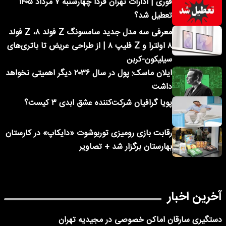
فوری | ادارات تهران فردا چهارشنبه ۷ مرداد ۱۴۰۵
تعطیل شد؟
معرفی سه مدل جدید سامسونگ Z فولد ۸، Z فولد
۸ اولترا و Z فلیپ ۸ | از طراحی عریض تا باتری‌های
سیلیکون-کربن
ایلان ماسک: پول در سال ۲۰۳۶ دیگر اهمیتی نخواهد
داشت
پویا گرافیان شرکت‌کننده عشق ابدی ۳ کیست؟
رقابت بازی رومیزی توربوشوت «دایکاپ» در کارستان
بهارستان برگزار شد + تصاویر
آخرین اخبار
دستگیری سارقان اماکن خصوصی در مجیدیه تهران