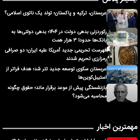
عربستان، ترکیه و پاکستان؛ تولد یک ناتوی اسلامی؟
رکوردزنی بدهی دولت در ۱۴۰۴؛ بدهی دولتی‌ها به
بانک‌ها حدودا ۳ هزار همت
فهرست تحریمی جدید آمریکا علیه ایران؛ دو صرافی
رمزارزی تحریم شدند
عربستان سکوی توسعه جدید تتر شد؛ هدف فراتر از
استیبل‌کوین‌ها
بازنشستگی پیش از موعد برقرار ماند؛ حقوق چگونه
محاسبه می‌شود؟
مهمترین اخبار