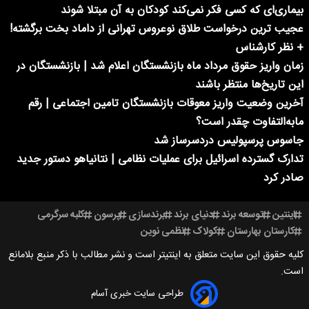
بیماری‌ای که کسی فکر نمی‌کند کودکان به آن مبتلا شوند
عجیب ترین درخواست طلاق نوعروس تهرانی از داماد بخت برگشته!
+ نظر کارشناس
زمان واریز حقوق مرداد ماه بازنشستگان اعلام شد | بازنشستگان در
این تاریخ‌ها منتظر باشند
آخرین وضعیت واریز معوقات بازنشستگان تامین اجتماعی | رقم
مابه‌التفاوت چقدر است؟
جاسوس پرسپولیس دردسرساز شد
تدارک گسترده اسرائیل برای عملیات نظامی | نتانیاهو دستور جدید
صادر کرد
اینتین
توسعه برند
دنیای برند
برندسازی
پرسون
کلبه سرگرمی
کارستان بهارستان
کولاک
نظمی نوین
کلیه حقوق این سایت متعلق به اینتیتر است و نشر مطالب با ذکر منبع بلامانع
است.
طراحی سایت خبری آسام