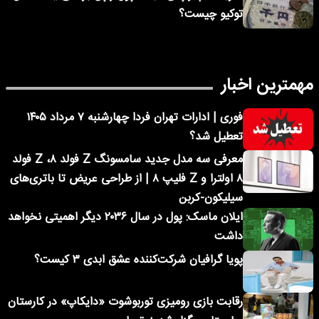
توکیو چیست؟
مهمترین اخبار
فوری | ادارات تهران فردا چهارشنبه ۷ مرداد ۱۴۰۵
تعطیل شد؟
معرفی سه مدل جدید سامسونگ Z فولد ۸، Z فولد
۸ اولترا و Z فلیپ ۸ | از طراحی عریض تا باتری‌های
سیلیکون-کربن
ایلان ماسک: پول در سال ۲۰۳۶ دیگر اهمیتی نخواهد
داشت
پویا گرافیان شرکت‌کننده عشق ابدی ۳ کیست؟
رقابت بازی رومیزی توربوشوت «دایکاپ» در کارستان