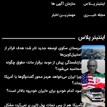
اینتیتر پــلاس
سازمان آگهی ها
مجله خبـــری
مهمتریــن اخبار
اینتیتر پلاس
عربستان سکوی توسعه جدید تتر شد؛ هدف فراتر از
استیبل‌کوین‌ها
بازنشستگی پیش از موعد برقرار ماند؛ حقوق چگونه
محاسبه می‌شود؟
چرا ایران می‌خواهد هرمز محور گفت‌وگوها با آمریکا
بماند؟
سود کدام خودرو برای «ایران خودرو» بالاتر است؟
آمریکا هم از پس نجات پول ژاپن بر نمی‌آید؛ مشکل