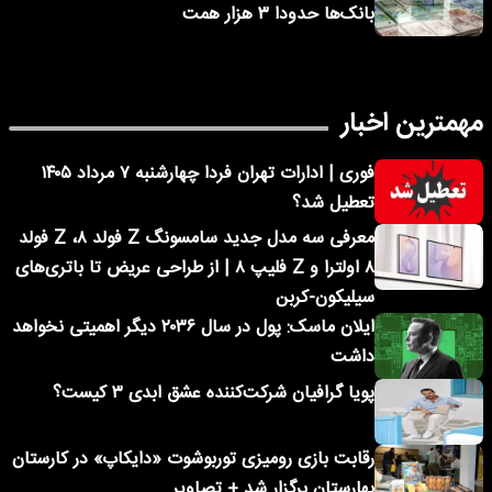
بانک‌ها حدودا ۳ هزار همت
مهمترین اخبار
فوری | ادارات تهران فردا چهارشنبه ۷ مرداد ۱۴۰۵
تعطیل شد؟
معرفی سه مدل جدید سامسونگ Z فولد ۸، Z فولد
۸ اولترا و Z فلیپ ۸ | از طراحی عریض تا باتری‌های
سیلیکون-کربن
ایلان ماسک: پول در سال ۲۰۳۶ دیگر اهمیتی نخواهد
داشت
پویا گرافیان شرکت‌کننده عشق ابدی ۳ کیست؟
رقابت بازی رومیزی توربوشوت «دایکاپ» در کارستان
بهارستان برگزار شد + تصاویر