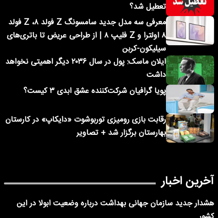
تعطیل شد؟
معرفی سه مدل جدید سامسونگ Z فولد ۸، Z فولد
۸ اولترا و Z فلیپ ۸ | از طراحی عریض تا باتری‌های
سیلیکون-کربن
ایلان ماسک: پول در سال ۲۰۳۶ دیگر اهمیتی نخواهد
داشت
پویا گرافیان شرکت‌کننده عشق ابدی ۳ کیست؟
رقابت بازی رومیزی توربوشوت «دایکاپ» در کارستان
بهارستان برگزار شد + تصاویر
آخرین اخبار
هشدار جدید سازمان جهانی بهداشت درباره وضعیت ابولا در این
کشور