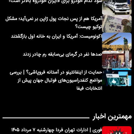
سود کدام خودرو برای «ایران خودرو» بالاتر است؟
آمریکا هم از پس نجات پول ژاپن بر نمی‌آید؛ مشکل
توکیو چیست؟
اکونومیست: آمریکا و ایران به خانه اول بازگشتند
صدها نفر در گرمای بی‌سابقه رم چادر زدند
حمایت از اینفانتینو در آستانه فروپاشی؟ | بررسی
مواضع کنفدراسیون‌های فوتبال جهان پیش از
انتخابات فیفا
مهمترین اخبار
فوری | ادارات تهران فردا چهارشنبه ۷ مرداد ۱۴۰۵