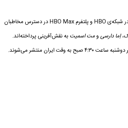
فصل سوم سریال خاندان اژدها، اسپین‌آف مجموعه‌ی Game of Thrones، از روز دوشنبه یکم تیرماه در شبکه‌ی HBO و پلتفرم HBO Max در دسترس مخاطبان
وک
،
اِما دارسی
و
مت اسمیت
به نقش‌آفرینی پرداخته‌اند.
قسمت‌های جدید سریال خاندان اژدها هر دوشنبه ساعت ۴:۳۰ صبح به وقت ایران منتشر می‌شوند.