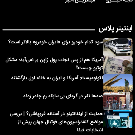
مجله خبـــری
مهمتریــن اخبار
اینتیتر پلاس
سود کدام خودرو برای «ایران خودرو» بالاتر است؟
آمریکا هم از پس نجات پول ژاپن بر نمی‌آید؛ مشکل
توکیو چیست؟
اکونومیست: آمریکا و ایران به خانه اول بازگشتند
صدها نفر در گرمای بی‌سابقه رم چادر زدند
حمایت از اینفانتینو در آستانه فروپاشی؟ | بررسی
مواضع کنفدراسیون‌های فوتبال جهان پیش از
انتخابات فیفا