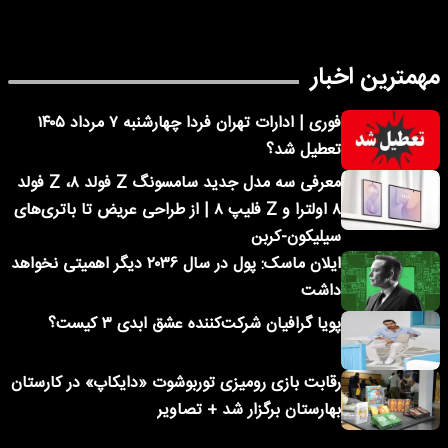
مهمترین اخبار
فوری | ادارات تهران فردا چهارشنبه ۷ مرداد ۱۴۰۵
تعطیل شد؟
معرفی سه مدل جدید سامسونگ Z فولد ۸، Z فولد
۸ اولترا و Z فلیپ ۸ | از طراحی عریض تا باتری‌های
سیلیکون-کربن
ایلان ماسک: پول در سال ۲۰۳۶ دیگر اهمیتی نخواهد
داشت
پویا گرافیان شرکت‌کننده عشق ابدی ۳ کیست؟
رقابت بازی رومیزی توربوشوت «دایکاپ» در کارستان
بهارستان برگزار شد + تصاویر