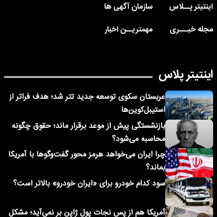
اینتیتر پــلاس
سازمان آگهی ها
مجله خبـــری
مهمتریــن اخبار
اینتیتر پلاس
عربستان سکوی توسعه جدید تتر شد؛ هدف فراتر از
استیبل‌کوین‌ها
بازنشستگی پیش از موعد برقرار ماند؛ حقوق چگونه
محاسبه می‌شود؟
چرا ایران می‌خواهد هرمز محور گفت‌وگوها با آمریکا
بماند؟
سود کدام خودرو برای «ایران خودرو» بالاتر است؟
آمریکا هم از پس نجات پول ژاپن بر نمی‌آید؛ مشکل