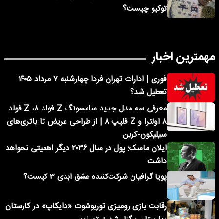
توکیو چیست؟
مهمترین اخبار
فوری | ادارات تهران فردا چهارشنبه ۷ مرداد ۱۴۰۵
تعطیل شد؟
معرفی سه مدل جدید سامسونگ Z فولد ۸، Z فولد
۸ اولترا و Z فلیپ ۸ | از طراحی عریض تا باتری‌های
سیلیکون-کربن
ایلان ماسک: پول در سال ۲۰۳۶ دیگر اهمیتی نخواهد
داشت
پویا گرافیان شرکت‌کننده عشق ابدی ۳ کیست؟
رقابت بازی رومیزی توربوشوت «دایکاپ» در کارستان