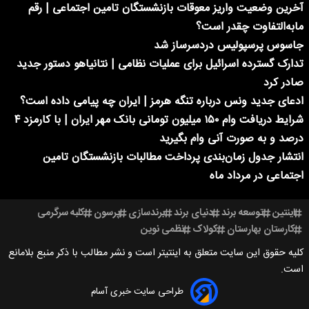
آخرین وضعیت واریز معوقات بازنشستگان تامین اجتماعی | رقم
مابه‌التفاوت چقدر است؟
جاسوس پرسپولیس دردسرساز شد
تدارک گسترده اسرائیل برای عملیات نظامی | نتانیاهو دستور جدید
صادر کرد
ادعای جدید ونس درباره تنگه هرمز | ایران چه پیامی داده است؟
شرایط دریافت وام ۱۵۰ میلیون تومانی بانک مهر ایران | با کارمزد ۴
درصد و به صورت آنی وام بگیرید
انتشار جدول زمان‌بندی پرداخت مطالبات بازنشستگان تامین
اجتماعی در مرداد ماه
اینتین
توسعه برند
دنیای برند
برندسازی
پرسون
کلبه سرگرمی
کارستان بهارستان
کولاک
نظمی نوین
کلیه حقوق این سایت متعلق به اینتیتر است و نشر مطالب با ذکر منبع بلامانع
است.
طراحی سایت خبری آسام