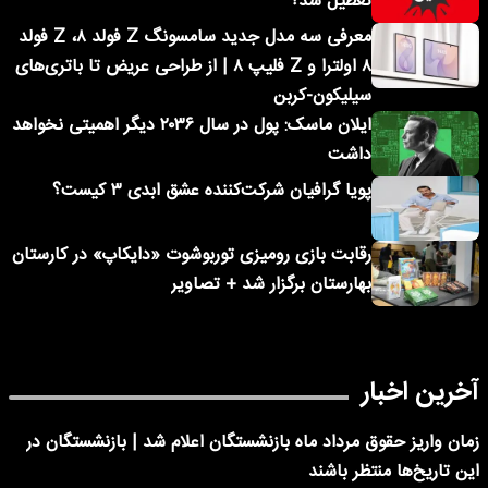
تعطیل شد؟
معرفی سه مدل جدید سامسونگ Z فولد ۸، Z فولد
۸ اولترا و Z فلیپ ۸ | از طراحی عریض تا باتری‌های
سیلیکون-کربن
ایلان ماسک: پول در سال ۲۰۳۶ دیگر اهمیتی نخواهد
داشت
پویا گرافیان شرکت‌کننده عشق ابدی ۳ کیست؟
رقابت بازی رومیزی توربوشوت «دایکاپ» در کارستان
بهارستان برگزار شد + تصاویر
آخرین اخبار
زمان واریز حقوق مرداد ماه بازنشستگان اعلام شد | بازنشستگان در
این تاریخ‌ها منتظر باشند