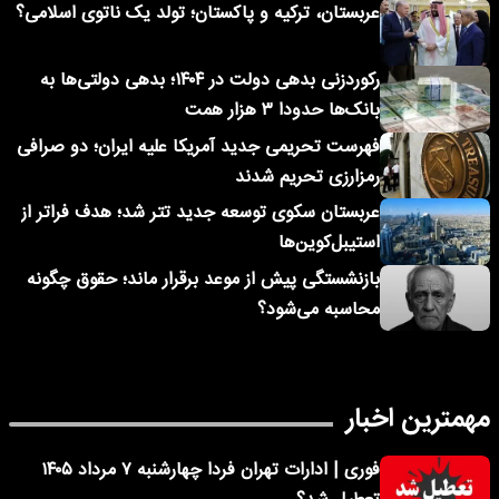
عربستان، ترکیه و پاکستان؛ تولد یک ناتوی اسلامی؟
رکوردزنی بدهی دولت در ۱۴۰۴؛ بدهی دولتی‌ها به
بانک‌ها حدودا ۳ هزار همت
فهرست تحریمی جدید آمریکا علیه ایران؛ دو صرافی
رمزارزی تحریم شدند
عربستان سکوی توسعه جدید تتر شد؛ هدف فراتر از
استیبل‌کوین‌ها
بازنشستگی پیش از موعد برقرار ماند؛ حقوق چگونه
محاسبه می‌شود؟
مهمترین اخبار
فوری | ادارات تهران فردا چهارشنبه ۷ مرداد ۱۴۰۵