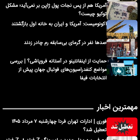
آمریکا هم از پس نجات پول ژاپن بر نمی‌آید؛ مشکل
توکیو چیست؟
اکونومیست: آمریکا و ایران به خانه اول بازگشتند
صدها نفر در گرمای بی‌سابقه رم چادر زدند
حمایت از اینفانتینو در آستانه فروپاشی؟ | بررسی
مواضع کنفدراسیون‌های فوتبال جهان پیش از
انتخابات فیفا
مهمترین اخبار
فوری | ادارات تهران فردا چهارشنبه ۷ مرداد ۱۴۰۵
تعطیل شد؟