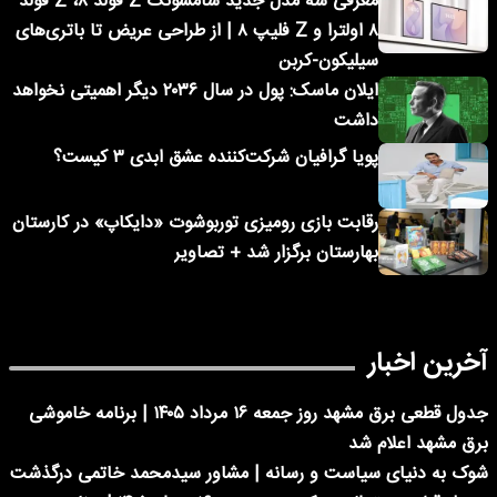
معرفی سه مدل جدید سامسونگ Z فولد ۸، Z فولد
۸ اولترا و Z فلیپ ۸ | از طراحی عریض تا باتری‌های
سیلیکون-کربن
ایلان ماسک: پول در سال ۲۰۳۶ دیگر اهمیتی نخواهد
داشت
پویا گرافیان شرکت‌کننده عشق ابدی ۳ کیست؟
رقابت بازی رومیزی توربوشوت «دایکاپ» در کارستان
بهارستان برگزار شد + تصاویر
آخرین اخبار
جدول قطعی برق مشهد روز جمعه ۱۶ مرداد ۱۴۰۵ | برنامه خاموشی
برق مشهد اعلام شد
شوک به دنیای سیاست و رسانه | مشاور سیدمحمد خاتمی درگذشت