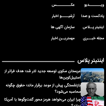
ویــــــــدیو
عکــــــــــس
پادکست و صدا
آرشیـــــو اخبار
اینتیتر پــلاس
سازمان آگهی ها
مجله خبـــری
مهمتریــن اخبار
اینتیتر پلاس
عربستان سکوی توسعه جدید تتر شد؛ هدف فراتر از
استیبل‌کوین‌ها
بازنشستگی پیش از موعد برقرار ماند؛ حقوق چگونه
محاسبه می‌شود؟
چرا ایران می‌خواهد هرمز محور گفت‌وگوها با آمریکا