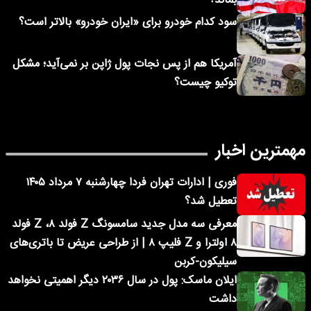
بماند؟
سود کدام خودرو برای «ایران خودرو» بالاتر است؟
آمریکا هم از پس نجات پول ژاپن بر نمی‌آید؛ مشکل
توکیو چیست؟
مهمترین اخبار
فوری | ادارات تهران فردا چهارشنبه ۷ مرداد ۱۴۰۵
تعطیل شد؟
معرفی سه مدل جدید سامسونگ Z فولد ۸، Z فولد
۸ اولترا و Z فلیپ ۸ | از طراحی عریض تا باتری‌های
سیلیکون-کربن
ایلان ماسک: پول در سال ۲۰۳۶ دیگر اهمیتی نخواهد
داشت