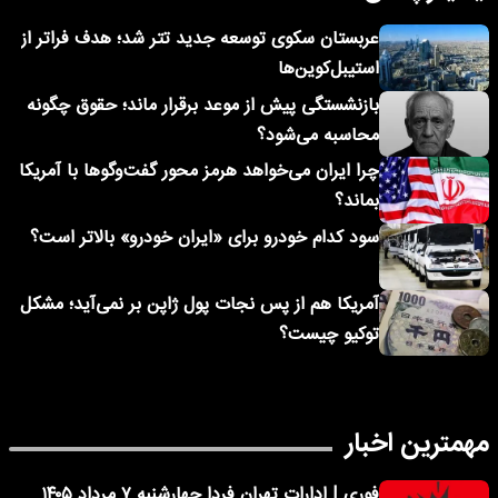
عربستان سکوی توسعه جدید تتر شد؛ هدف فراتر از
استیبل‌کوین‌ها
بازنشستگی پیش از موعد برقرار ماند؛ حقوق چگونه
محاسبه می‌شود؟
چرا ایران می‌خواهد هرمز محور گفت‌وگوها با آمریکا
بماند؟
سود کدام خودرو برای «ایران خودرو» بالاتر است؟
آمریکا هم از پس نجات پول ژاپن بر نمی‌آید؛ مشکل
توکیو چیست؟
مهمترین اخبار
فوری | ادارات تهران فردا چهارشنبه ۷ مرداد ۱۴۰۵