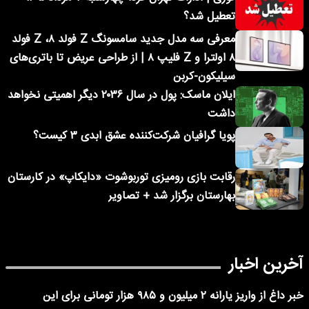
تعطیل شد؟
معرفی سه مدل جدید سامسونگ Z فولد ۸، Z فولد
۸ اولترا و Z فلیپ ۸ | از طراحی عریض تا باتری‌های
سیلیکون-کربن
ایلان ماسک: پول در سال ۲۰۳۶ دیگر اهمیتی نخواهد
داشت
پویا گرافیان شرکت‌کننده عشق ابدی ۳ کیست؟
رقابت بازی رومیزی توربوشوت «دایکاپ» در کارستان
بهارستان برگزار شد + تصاویر
آخرین اخبار
خبر داغ از واریز یارانه ۲ میلیون و ۹۸۵ هزار تومانی برای این