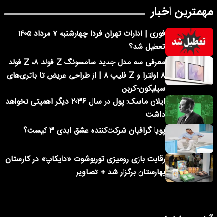
مهمترین اخبار
فوری | ادارات تهران فردا چهارشنبه ۷ مرداد ۱۴۰۵
تعطیل شد؟
معرفی سه مدل جدید سامسونگ Z فولد ۸، Z فولد
۸ اولترا و Z فلیپ ۸ | از طراحی عریض تا باتری‌های
سیلیکون-کربن
ایلان ماسک: پول در سال ۲۰۳۶ دیگر اهمیتی نخواهد
داشت
پویا گرافیان شرکت‌کننده عشق ابدی ۳ کیست؟
رقابت بازی رومیزی توربوشوت «دایکاپ» در کارستان
بهارستان برگزار شد + تصاویر