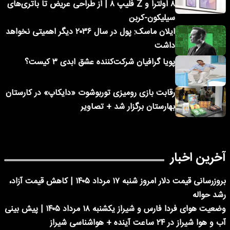
۸ اولترا و Z فلیپ ۸ | از طراحی عریض تا باتری‌های
سیلیکون-کربن
ایلان ماسک: پول در سال ۲۰۳۶ دیگر اهمیتی نخواهد
داشت
پویا گرافیان شرکت‌کننده عشق ابدی ۳ کیست؟
رقابت بازی رومیزی توربوشوت «دایکاپ» در کارستان
بهارستان برگزار شد + تصاویر
آخرین اخبار
بروزرسانی قیمت دلار امروز شنبه ۱۷ مرداد ۱۴۰۵ | کاهش قیمت آزاد،
رشد حواله
وضعیت هوای فردا فارس و شیراز یکشنبه ۱۸ مرداد ۱۴۰۵ | پیش بینی
آب و هوا شیراز در ۲۴ ساعت آینده + هواشناسی شیراز