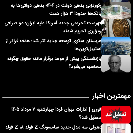
رکوردزنی بدهی دولت در ۱۴۰۴؛ بدهی دولتی‌ها به
بانک‌ها حدودا ۳ هزار همت
فهرست تحریمی جدید آمریکا علیه ایران؛ دو صرافی
رمزارزی تحریم شدند
عربستان سکوی توسعه جدید تتر شد؛ هدف فراتر از
استیبل‌کوین‌ها
بازنشستگی پیش از موعد برقرار ماند؛ حقوق چگونه
محاسبه می‌شود؟
مهمترین اخبار
فوری | ادارات تهران فردا چهارشنبه ۷ مرداد ۱۴۰۵
تعطیل شد؟
معرفی سه مدل جدید سامسونگ Z فولد ۸، Z فولد