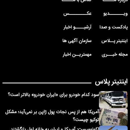
درباره مــــــا
تماس با مــــــا
ویــــــــدیو
عکــــــــــس
پادکست و صدا
آرشیـــــو اخبار
اینتیتر پــلاس
سازمان آگهی ها
مجله خبـــری
مهمتریــن اخبار
اینتیتر پلاس
سود کدام خودرو برای «ایران خودرو» بالاتر است؟
آمریکا هم از پس نجات پول ژاپن بر نمی‌آید؛ مشکل
توکیو چیست؟
اکونومیست: آمریکا و ایران به خانه اول بازگشتند