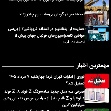
صدها نفر در گرمای بی‌سابقه رم چادر زدند
حمایت از اینفانتینو در آستانه فروپاشی؟ | بررسی
مواضع کنفدراسیون‌های فوتبال جهان پیش از
انتخابات فیفا
مهمترین اخبار
فوری | ادارات تهران فردا چهارشنبه ۷ مرداد ۱۴۰۵
تعطیل شد؟
معرفی سه مدل جدید سامسونگ Z فولد ۸، Z فولد
۸ اولترا و Z فلیپ ۸ | از طراحی عریض تا باتری‌های
سیلیکون-کربن