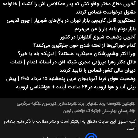
آخرین دفاع دختر چاقو کش که پدر همکلاسی اش را کشت | خانواده
مقتول درخواست قصاص کردند
دستگیری قاتل گاریچی بازار تهران در باغ‌های شهریار | چون قدیمی
بازار بودم باید بار را من می‌بردم
آخرین وضعیت شیوع آنفلوانزا در کشور
کدام خوراکی‌ها از لخته شدن خون جلوگیری می‌کنند؟
چرا اکثر چشم‌پزشکان «عینکی» هستند؟ | لیزیک؛ بله یا خیر؟
قاتل دکتر زهرا میرزایی مجری شبکه افق در آستانه اعدام | قضات
دیوان عالی کشور قصاص را تایید کردند
وضعیت هوای فردا آذربایجان غربی پنجشنبه ۱۵ مرداد ۱۴۰۵ | پیش
بینی آب و هوا ارومیه در ۲۴ ساعت آینده + هواشناسی ارومیه
اینتین
توسعه برند
دنیای برند
برندسازی
پرسون
کلبه سرگرمی
کارستان بهارستان
کولاک
نظمی نوین
کلیه حقوق این سایت متعلق به اینتیتر است و نشر مطالب با ذکر منبع بلامانع
است.