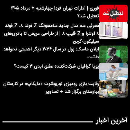
فوری | ادارات تهران فردا چهارشنبه ۷ مرداد ۱۴۰۵
تعطیل شد؟
معرفی سه مدل جدید سامسونگ Z فولد ۸، Z فولد
۸ اولترا و Z فلیپ ۸ | از طراحی عریض تا باتری‌های
سیلیکون-کربن
ایلان ماسک: پول در سال ۲۰۳۶ دیگر اهمیتی نخواهد
داشت
پویا گرافیان شرکت‌کننده عشق ابدی ۳ کیست؟
رقابت بازی رومیزی توربوشوت «دایکاپ» در کارستان
بهارستان برگزار شد + تصاویر
آخرین اخبار