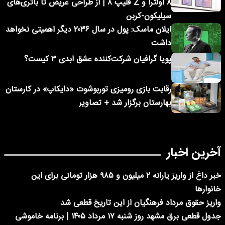
۸ اولترا و Z فلیپ ۸ | از طراحی عریض تا باتری‌های
سیلیکون-کربن
ایلان ماسک: پول در سال ۲۰۳۶ دیگر اهمیتی نخواهد
داشت
پویا گرافیان شرکت‌کننده عشق ابدی ۳ کیست؟
رقابت بازی رومیزی توربوشوت «دایکاپ» در کارستان
بهارستان برگزار شد + تصاویر
آخرین اخبار
خبر داغ از واریز یارانه ۲ میلیون و ۹۸۵ هزار تومانی برای این
خانوارها
واریز حقوق مرداد فرهنگیان از این تاریخ قطعی شد
جدول قطعی برق مشهد روز شنبه ۱۷ مرداد ۱۴۰۵ | برنامه خاموشی