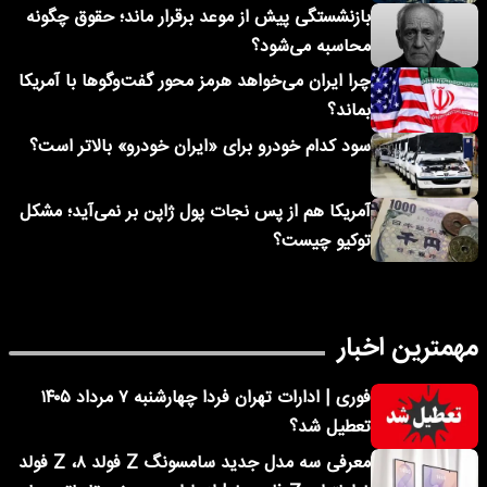
بازنشستگی پیش از موعد برقرار ماند؛ حقوق چگونه
محاسبه می‌شود؟
چرا ایران می‌خواهد هرمز محور گفت‌وگوها با آمریکا
بماند؟
سود کدام خودرو برای «ایران خودرو» بالاتر است؟
آمریکا هم از پس نجات پول ژاپن بر نمی‌آید؛ مشکل
توکیو چیست؟
مهمترین اخبار
فوری | ادارات تهران فردا چهارشنبه ۷ مرداد ۱۴۰۵
تعطیل شد؟
معرفی سه مدل جدید سامسونگ Z فولد ۸، Z فولد