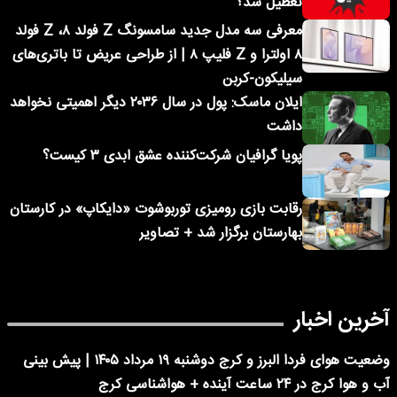
تعطیل شد؟
معرفی سه مدل جدید سامسونگ Z فولد ۸، Z فولد
۸ اولترا و Z فلیپ ۸ | از طراحی عریض تا باتری‌های
سیلیکون-کربن
ایلان ماسک: پول در سال ۲۰۳۶ دیگر اهمیتی نخواهد
داشت
پویا گرافیان شرکت‌کننده عشق ابدی ۳ کیست؟
رقابت بازی رومیزی توربوشوت «دایکاپ» در کارستان
بهارستان برگزار شد + تصاویر
آخرین اخبار
وضعیت هوای فردا البرز و کرج دوشنبه ۱۹ مرداد ۱۴۰۵ | پیش بینی
آب و هوا کرج در ۲۴ ساعت آینده + هواشناسی کرج