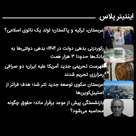
اینتیتر پلاس
عربستان، ترکیه و پاکستان؛ تولد یک ناتوی اسلامی؟
رکوردزنی بدهی دولت در ۱۴۰۴؛ بدهی دولتی‌ها به
بانک‌ها حدودا ۳ هزار همت
فهرست تحریمی جدید آمریکا علیه ایران؛ دو صرافی
رمزارزی تحریم شدند
عربستان سکوی توسعه جدید تتر شد؛ هدف فراتر از
استیبل‌کوین‌ها
بازنشستگی پیش از موعد برقرار ماند؛ حقوق چگونه
محاسبه می‌شود؟