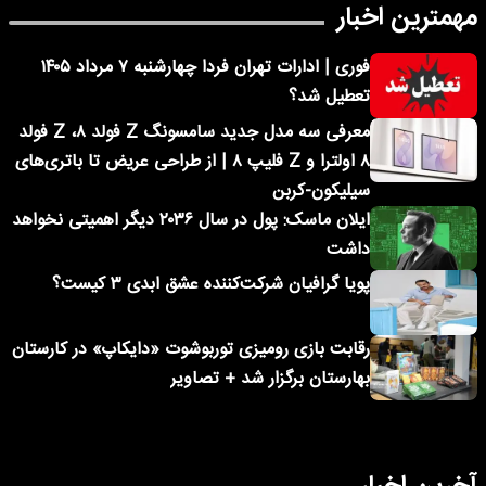
مهمترین اخبار
فوری | ادارات تهران فردا چهارشنبه ۷ مرداد ۱۴۰۵
تعطیل شد؟
معرفی سه مدل جدید سامسونگ Z فولد ۸، Z فولد
۸ اولترا و Z فلیپ ۸ | از طراحی عریض تا باتری‌های
سیلیکون-کربن
ایلان ماسک: پول در سال ۲۰۳۶ دیگر اهمیتی نخواهد
داشت
پویا گرافیان شرکت‌کننده عشق ابدی ۳ کیست؟
رقابت بازی رومیزی توربوشوت «دایکاپ» در کارستان
بهارستان برگزار شد + تصاویر