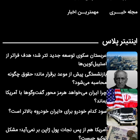
مجله خبـــری
مهمتریــن اخبار
اینتیتر پلاس
عربستان سکوی توسعه جدید تتر شد؛ هدف فراتر از
استیبل‌کوین‌ها
بازنشستگی پیش از موعد برقرار ماند؛ حقوق چگونه
محاسبه می‌شود؟
چرا ایران می‌خواهد هرمز محور گفت‌وگوها با آمریکا
بماند؟
سود کدام خودرو برای «ایران خودرو» بالاتر است؟
آمریکا هم از پس نجات پول ژاپن بر نمی‌آید؛ مشکل
توکیو چیست؟