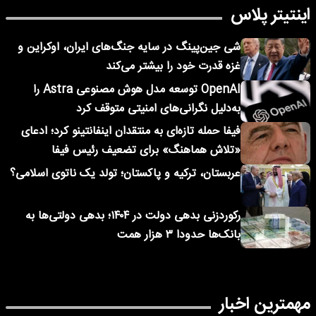
اینتیتر پلاس
شی جین‌پینگ در سایه جنگ‌های ایران، اوکراین و
غزه قدرت خود را بیشتر می‌کند
OpenAI توسعه مدل هوش مصنوعی Astra را
به‌دلیل نگرانی‌های امنیتی متوقف کرد
فیفا حمله تازه‌ای به منتقدان اینفانتینو کرد؛ ادعای
«تلاش هماهنگ» برای تضعیف رئیس فیفا
عربستان، ترکیه و پاکستان؛ تولد یک ناتوی اسلامی؟
رکوردزنی بدهی دولت در ۱۴۰۴؛ بدهی دولتی‌ها به
بانک‌ها حدودا ۳ هزار همت
مهمترین اخبار