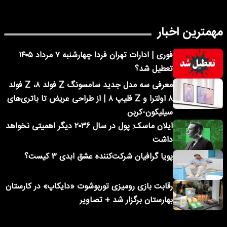
مهمترین اخبار
فوری | ادارات تهران فردا چهارشنبه ۷ مرداد ۱۴۰۵
تعطیل شد؟
معرفی سه مدل جدید سامسونگ Z فولد ۸، Z فولد
۸ اولترا و Z فلیپ ۸ | از طراحی عریض تا باتری‌های
سیلیکون-کربن
ایلان ماسک: پول در سال ۲۰۳۶ دیگر اهمیتی نخواهد
داشت
پویا گرافیان شرکت‌کننده عشق ابدی ۳ کیست؟
رقابت بازی رومیزی توربوشوت «دایکاپ» در کارستان
بهارستان برگزار شد + تصاویر