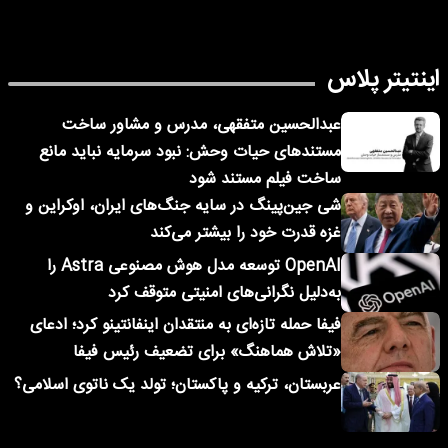
اینتیتر پلاس
عبدالحسین متفقهی، مدرس و مشاور ساخت
مستندهای حیات وحش: نبود سرمایه نباید مانع
ساخت فیلم مستند شود
شی جین‌پینگ در سایه جنگ‌های ایران، اوکراین و
غزه قدرت خود را بیشتر می‌کند
OpenAI توسعه مدل هوش مصنوعی Astra را
به‌دلیل نگرانی‌های امنیتی متوقف کرد
فیفا حمله تازه‌ای به منتقدان اینفانتینو کرد؛ ادعای
«تلاش هماهنگ» برای تضعیف رئیس فیفا
عربستان، ترکیه و پاکستان؛ تولد یک ناتوی اسلامی؟