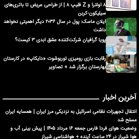
۸ اولترا و Z فلیپ ۸ | از طراحی عریض تا باتری‌های
سیلیکون-کربن
ایلان ماسک: پول در سال ۲۰۳۶ دیگر اهمیتی نخواهد
داشت
پویا گرافیان شرکت‌کننده عشق ابدی ۳ کیست؟
رقابت بازی رومیزی توربوشوت «دایکاپ» در کارستان
بهارستان برگزار شد + تصاویر
آخرین اخبار
انتقال تجهیزات نظامی اسرائیل به نزدیکی مرز ایران | همسایه ایران
مسلح شد
وضعیت هوای فردا فارس جمعه ۱۶ مرداد ۱۴۰۵ | پیش بینی آب و
هوا شیراز در ۲۴ ساعت آینده + هواشناسی شیراز