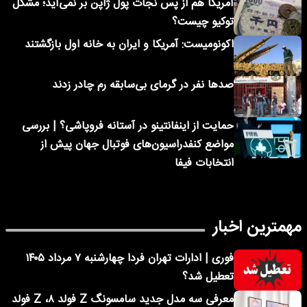
آمریکا هم از پس نجات پول ژاپن بر نمی‌آید؛ مشکل
توکیو چیست؟
اکونومیست: آمریکا و ایران به خانه اول بازگشتند
صدها نفر در گرمای بی‌سابقه رم چادر زدند
حمایت از اینفانتینو در آستانه فروپاشی؟ | بررسی
مواضع کنفدراسیون‌های فوتبال جهان پیش از
انتخابات فیفا
مهمترین اخبار
فوری | ادارات تهران فردا چهارشنبه ۷ مرداد ۱۴۰۵
تعطیل شد؟
معرفی سه مدل جدید سامسونگ Z فولد ۸، Z فولد