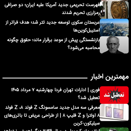
فهرست تحریمی جدید آمریکا علیه ایران؛ دو صرافی
رمزارزی تحریم شدند
عربستان سکوی توسعه جدید تتر شد؛ هدف فراتر از
استیبل‌کوین‌ها
بازنشستگی پیش از موعد برقرار ماند؛ حقوق چگونه
محاسبه می‌شود؟
مهمترین اخبار
فوری | ادارات تهران فردا چهارشنبه ۷ مرداد ۱۴۰۵
تعطیل شد؟
معرفی سه مدل جدید سامسونگ Z فولد ۸، Z فولد
۸ اولترا و Z فلیپ ۸ | از طراحی عریض تا باتری‌های
سیلیکون-کربن