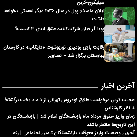
سیلیکون-کربن
ایلان ماسک: پول در سال ۲۰۳۶ دیگر اهمیتی نخواهد
داشت
پویا گرافیان شرکت‌کننده عشق ابدی ۳ کیست؟
رقابت بازی رومیزی توربوشوت «دایکاپ» در کارستان
بهارستان برگزار شد + تصاویر
آخرین اخبار
عجیب ترین درخواست طلاق نوعروس تهرانی از داماد بخت برگشته!
+ نظر کارشناس
زمان واریز حقوق مرداد ماه بازنشستگان اعلام شد | بازنشستگان در
این تاریخ‌ها منتظر باشند
آخرین وضعیت واریز معوقات بازنشستگان تامین اجتماعی | رقم