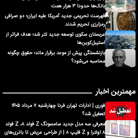
بانک‌ها حدودا ۳ هزار همت
فهرست تحریمی جدید آمریکا علیه ایران؛ دو صرافی
رمزارزی تحریم شدند
عربستان سکوی توسعه جدید تتر شد؛ هدف فراتر از
استیبل‌کوین‌ها
بازنشستگی پیش از موعد برقرار ماند؛ حقوق چگونه
محاسبه می‌شود؟
مهمترین اخبار
فوری | ادارات تهران فردا چهارشنبه ۷ مرداد ۱۴۰۵
تعطیل شد؟
معرفی سه مدل جدید سامسونگ Z فولد ۸، Z فولد
۸ اولترا و Z فلیپ ۸ | از طراحی عریض تا باتری‌های