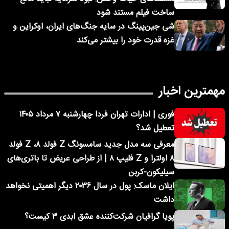
ساخت فیلم مستند شود
شی جین‌پینگ در سایه جنگ‌های ایران، اوکراین و
غزه قدرت خود را بیشتر می‌کند
مهمترین اخبار
فوری | ادارات تهران فردا چهارشنبه ۷ مرداد ۱۴۰۵
تعطیل شد؟
معرفی سه مدل جدید سامسونگ Z فولد ۸، Z فولد
۸ اولترا و Z فلیپ ۸ | از طراحی عریض تا باتری‌های
سیلیکون-کربن
ایلان ماسک: پول در سال ۲۰۳۶ دیگر اهمیتی نخواهد
داشت
پویا گرافیان شرکت‌کننده عشق ابدی ۳ کیست؟