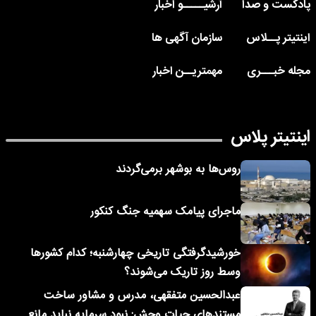
پادکست و صدا
آرشیـــــو اخبار
اینتیتر پــلاس
سازمان آگهی ها
مجله خبـــری
مهمتریــن اخبار
اینتیتر پلاس
روس‌ها به بوشهر برمی‌گردند
ماجرای پیامک‌ سهمیه جنگ کنکور
خورشیدگرفتگی تاریخی چهارشنبه؛ کدام کشورها
وسط روز تاریک می‌شوند؟
عبدالحسین متفقهی، مدرس و مشاور ساخت
مستندهای حیات وحش: نبود سرمایه نباید مانع