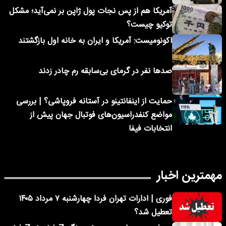
آمریکا هم از پس نجات پول ژاپن بر نمی‌آید؛ مشکل
توکیو چیست؟
اکونومیست: آمریکا و ایران به خانه اول بازگشتند
صدها نفر در گرمای بی‌سابقه رم چادر زدند
حمایت از اینفانتینو در آستانه فروپاشی؟ | بررسی
مواضع کنفدراسیون‌های فوتبال جهان پیش از
انتخابات فیفا
مهمترین اخبار
فوری | ادارات تهران فردا چهارشنبه ۷ مرداد ۱۴۰۵
تعطیل شد؟