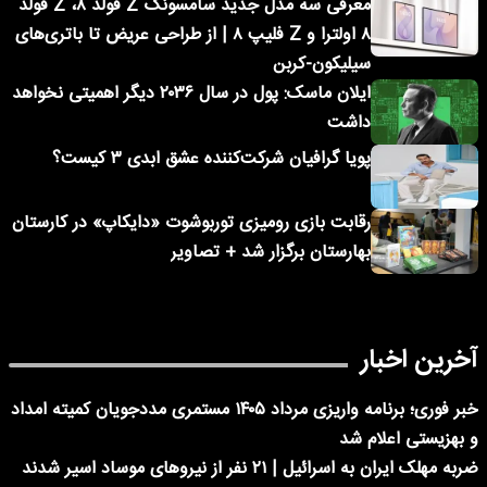
معرفی سه مدل جدید سامسونگ Z فولد ۸، Z فولد
۸ اولترا و Z فلیپ ۸ | از طراحی عریض تا باتری‌های
سیلیکون-کربن
ایلان ماسک: پول در سال ۲۰۳۶ دیگر اهمیتی نخواهد
داشت
پویا گرافیان شرکت‌کننده عشق ابدی ۳ کیست؟
رقابت بازی رومیزی توربوشوت «دایکاپ» در کارستان
بهارستان برگزار شد + تصاویر
آخرین اخبار
خبر فوری؛ برنامه واریزی مرداد ۱۴۰۵ مستمری مددجویان کمیته امداد
و بهزیستی اعلام شد
ضربه مهلک ایران به اسرائیل | ۲۱ نفر از نیروهای موساد اسیر شدند