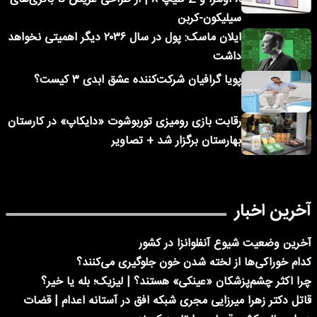
سیلیکون-کربن
ایلان ماسک: پول در سال ۲۰۳۶ دیگر اهمیتی نخواهد
داشت
پویا گرافیان شرکت‌کننده عشق ابدی ۳ کیست؟
رقابت بازی رومیزی توربوشوت «دایکاپ» در کارستان
بهارستان برگزار شد + تصاویر
آخرین اخبار
آخرین وضعیت شیوع آنفلوانزا در کشور
کدام خوراکی‌ها از لخته شدن خون جلوگیری می‌کنند؟
چرا اکثر چشم‌پزشکان «عینکی» هستند؟ | لیزیک؛ بله یا خیر؟
قاتل دکتر زهرا میرزایی مجری شبکه افق در آستانه اعدام | قضات