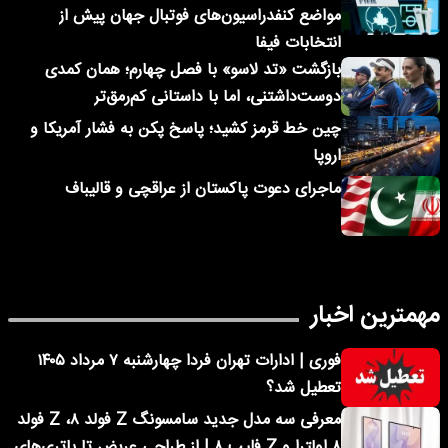
مواضع کنفدراسیون‌های فوتبال جهان پیش از
انتخابات فیفا
بازگشت «تد لاسو» با فصل چهارم؛ همان کمدی
دوست‌داشتنی، اما با داستانی کم‌رمق‌تر
چین خط قرمز کشید؛ پاسخ پکن به فشار آمریکا و
اروپا
ماجرای دعوت پاکستان از عراقچی و قالیباف
مهمترین اخبار
فوری | ادارات تهران فردا چهارشنبه ۷ مرداد ۱۴۰۵
تعطیل شد؟
معرفی سه مدل جدید سامسونگ Z فولد ۸، Z فولد
۸ اولترا و Z فلیپ ۸ | از طراحی عریض تا باتری‌های