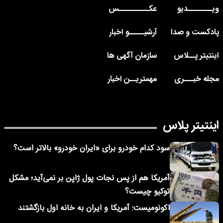
ویــــــــدیو
عکــــــــــس
پادکست و صدا
آرشیـــــو اخبار
اینتیتر پــلاس
سازمان آگهی ها
مجله خبـــری
مهمتریــن اخبار
اینتیتر پلاس
سود کدام خودرو برای «ایران خودرو» بالاتر است؟
آمریکا هم از پس نجات پول ژاپن بر نمی‌آید؛ مشکل
توکیو چیست؟
اکونومیست: آمریکا و ایران به خانه اول بازگشتند