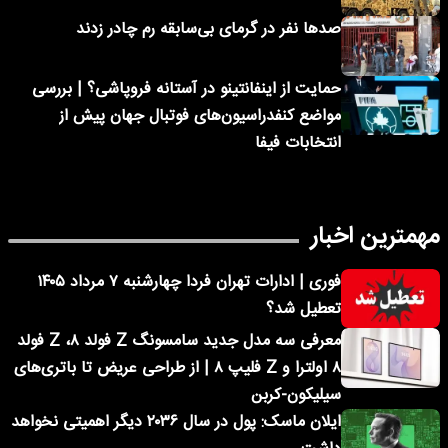
صدها نفر در گرمای بی‌سابقه رم چادر زدند
حمایت از اینفانتینو در آستانه فروپاشی؟ | بررسی
مواضع کنفدراسیون‌های فوتبال جهان پیش از
انتخابات فیفا
مهمترین اخبار
فوری | ادارات تهران فردا چهارشنبه ۷ مرداد ۱۴۰۵
تعطیل شد؟
معرفی سه مدل جدید سامسونگ Z فولد ۸، Z فولد
۸ اولترا و Z فلیپ ۸ | از طراحی عریض تا باتری‌های
سیلیکون-کربن
ایلان ماسک: پول در سال ۲۰۳۶ دیگر اهمیتی نخواهد