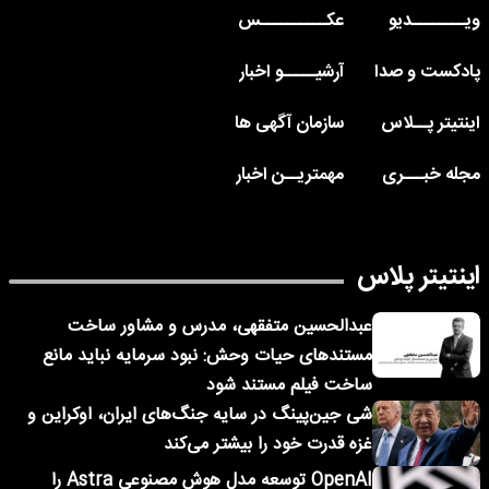
ویــــــــدیو
عکــــــــــس
پادکست و صدا
آرشیـــــو اخبار
اینتیتر پــلاس
سازمان آگهی ها
مجله خبـــری
مهمتریــن اخبار
اینتیتر پلاس
عبدالحسین متفقهی، مدرس و مشاور ساخت
مستندهای حیات وحش: نبود سرمایه نباید مانع
ساخت فیلم مستند شود
شی جین‌پینگ در سایه جنگ‌های ایران، اوکراین و
غزه قدرت خود را بیشتر می‌کند
OpenAI توسعه مدل هوش مصنوعی Astra را