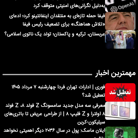
به‌دلیل نگرانی‌های امنیتی متوقف کرد
فیفا حمله تازه‌ای به منتقدان اینفانتینو کرد؛ ادعای
«تلاش هماهنگ» برای تضعیف رئیس فیفا
عربستان، ترکیه و پاکستان؛ تولد یک ناتوی اسلامی؟
مهمترین اخبار
فوری | ادارات تهران فردا چهارشنبه ۷ مرداد ۱۴۰۵
تعطیل شد؟
معرفی سه مدل جدید سامسونگ Z فولد ۸، Z فولد
۸ اولترا و Z فلیپ ۸ | از طراحی عریض تا باتری‌های
سیلیکون-کربن
ایلان ماسک: پول در سال ۲۰۳۶ دیگر اهمیتی نخواهد