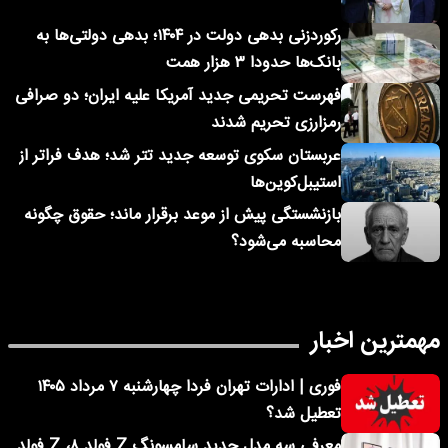
رکوردزنی بدهی دولت در ۱۴۰۴؛ بدهی دولتی‌ها به
بانک‌ها حدودا ۳ هزار همت
فهرست تحریمی جدید آمریکا علیه ایران؛ دو صرافی
رمزارزی تحریم شدند
عربستان سکوی توسعه جدید تتر شد؛ هدف فراتر از
استیبل‌کوین‌ها
بازنشستگی پیش از موعد برقرار ماند؛ حقوق چگونه
محاسبه می‌شود؟
مهمترین اخبار
فوری | ادارات تهران فردا چهارشنبه ۷ مرداد ۱۴۰۵
تعطیل شد؟
معرفی سه مدل جدید سامسونگ Z فولد ۸، Z فولد