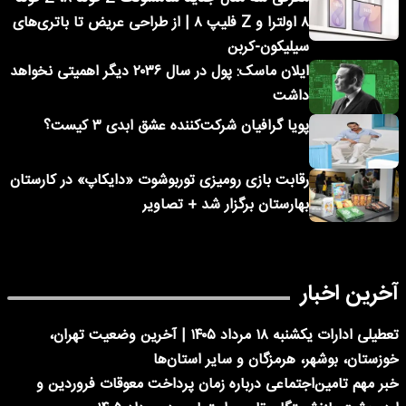
۸ اولترا و Z فلیپ ۸ | از طراحی عریض تا باتری‌های
سیلیکون-کربن
ایلان ماسک: پول در سال ۲۰۳۶ دیگر اهمیتی نخواهد
داشت
پویا گرافیان شرکت‌کننده عشق ابدی ۳ کیست؟
رقابت بازی رومیزی توربوشوت «دایکاپ» در کارستان
بهارستان برگزار شد + تصاویر
آخرین اخبار
تعطیلی ادارات یکشنبه ۱۸ مرداد ۱۴۰۵ | آخرین وضعیت تهران،
خوزستان، بوشهر، هرمزگان و سایر استان‌ها
خبر مهم تامین‌اجتماعی درباره زمان پرداخت معوقات فروردین و