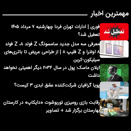
مهمترین اخبار
فوری | ادارات تهران فردا چهارشنبه ۷ مرداد ۱۴۰۵
تعطیل شد؟
معرفی سه مدل جدید سامسونگ Z فولد ۸، Z فولد
۸ اولترا و Z فلیپ ۸ | از طراحی عریض تا باتری‌های
سیلیکون-کربن
ایلان ماسک: پول در سال ۲۰۳۶ دیگر اهمیتی نخواهد
داشت
پویا گرافیان شرکت‌کننده عشق ابدی ۳ کیست؟
رقابت بازی رومیزی توربوشوت «دایکاپ» در کارستان
بهارستان برگزار شد + تصاویر