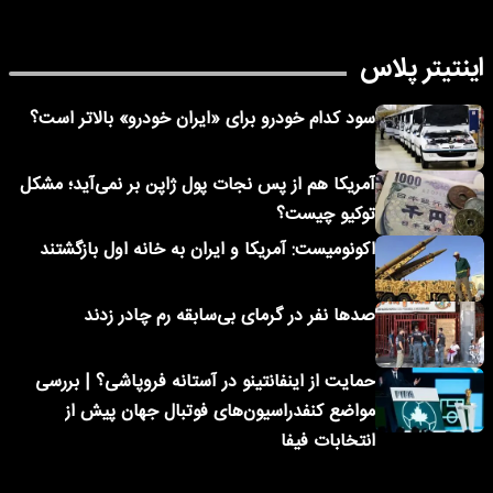
اینتیتر پلاس
سود کدام خودرو برای «ایران خودرو» بالاتر است؟
آمریکا هم از پس نجات پول ژاپن بر نمی‌آید؛ مشکل
توکیو چیست؟
اکونومیست: آمریکا و ایران به خانه اول بازگشتند
صدها نفر در گرمای بی‌سابقه رم چادر زدند
حمایت از اینفانتینو در آستانه فروپاشی؟ | بررسی
مواضع کنفدراسیون‌های فوتبال جهان پیش از
انتخابات فیفا