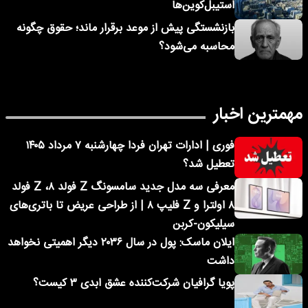
استیبل‌کوین‌ها
بازنشستگی پیش از موعد برقرار ماند؛ حقوق چگونه
محاسبه می‌شود؟
مهمترین اخبار
فوری | ادارات تهران فردا چهارشنبه ۷ مرداد ۱۴۰۵
تعطیل شد؟
معرفی سه مدل جدید سامسونگ Z فولد ۸، Z فولد
۸ اولترا و Z فلیپ ۸ | از طراحی عریض تا باتری‌های
سیلیکون-کربن
ایلان ماسک: پول در سال ۲۰۳۶ دیگر اهمیتی نخواهد
داشت
پویا گرافیان شرکت‌کننده عشق ابدی ۳ کیست؟