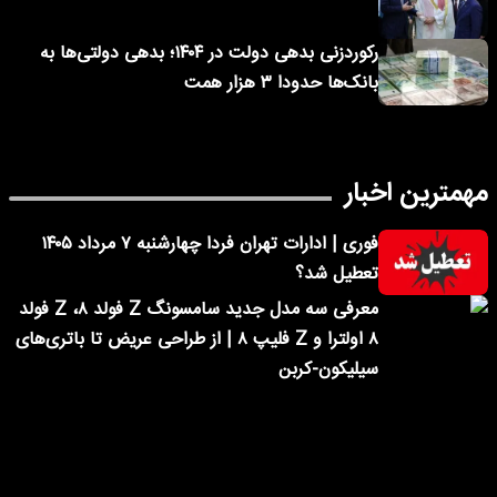
رکوردزنی بدهی دولت در ۱۴۰۴؛ بدهی دولتی‌ها به
بانک‌ها حدودا ۳ هزار همت
مهمترین اخبار
فوری | ادارات تهران فردا چهارشنبه ۷ مرداد ۱۴۰۵
تعطیل شد؟
معرفی سه مدل جدید سامسونگ Z فولد ۸، Z فولد
۸ اولترا و Z فلیپ ۸ | از طراحی عریض تا باتری‌های
سیلیکون-کربن