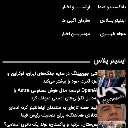
پادکست و صدا
آرشیـــــو اخبار
اینتیتر پــلاس
سازمان آگهی ها
مجله خبـــری
مهمتریــن اخبار
اینتیتر پلاس
شی جین‌پینگ در سایه جنگ‌های ایران، اوکراین و
غزه قدرت خود را بیشتر می‌کند
OpenAI توسعه مدل هوش مصنوعی Astra را
به‌دلیل نگرانی‌های امنیتی متوقف کرد
فیفا حمله تازه‌ای به منتقدان اینفانتینو کرد؛ ادعای
«تلاش هماهنگ» برای تضعیف رئیس فیفا
عربستان، ترکیه و پاکستان؛ تولد یک ناتوی اسلامی؟